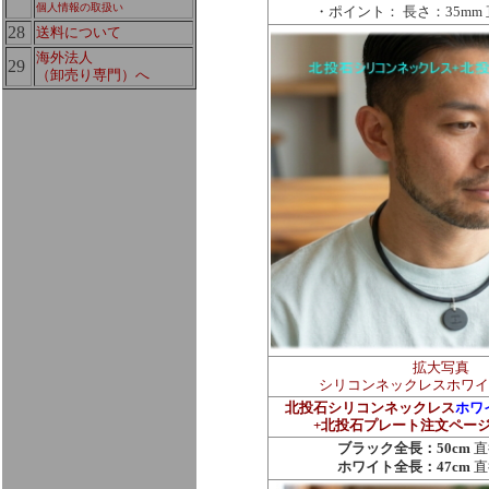
個人情報の取扱い
ポイント： 長さ：35mm 
・
28
送料について
海外法人
29
（卸売り専門）へ
拡大写真
シリコンネックレスホワイ
北投石シリコンネックレス
ホワ
+北投石プレート注文ペー
ブラック全長：50cm
直
ホワイト全長：47cm
直