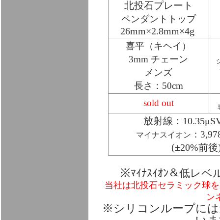
北投石プレート
ペンダントトップ
26mm×2.8mm×4g
喜平（キヘイ）
3mm チェーン
メンズ
長さ：50cm
sold out
放射線：10.35μS
：3,97
マイナスイオン
(±20%前後
※ﾏｲﾅｽｲｵﾝ＆低
当社は北投石セラミック球を
ン
※シリコンループには