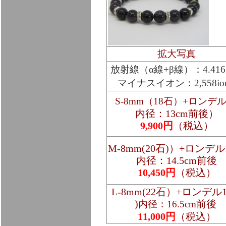
拡大写真
放射線（α線+β線）：4.416
マイナスイオン：2,558io
S-8mm（18石）+ロンデ
内径：13cm前後）
9,900円
（税込）
M-8mm(20石)）+ロンデル
内径：14.5cm前後
10,450円
（税込）
L-8mm(22石）+ロンデル
)
前後
内径：16.5cm
11,000円
（税込）