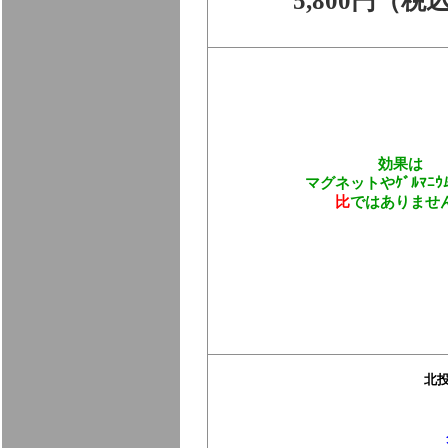
5,800円（税
効果は
マグネットやｹﾞﾙﾏﾆｳ
比
ではありませ
北