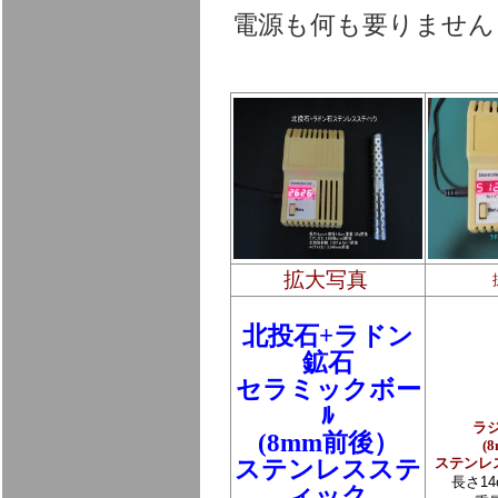
電源も何も要りません
拡大写真
北投石+ラドン
鉱石
セラミックボー
ﾙ
ラジ
(8mm前後）
(
ステンレスステ
ステンレス
長さ14
ィック