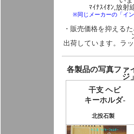
いま
ﾏｲﾅｽｲｵﾝ
※同じメーカーの「イ
・販売価格を抑える
出荷しています。ラ
各製品の写真ファ
ジ
干支 ヘビ
キーホルダ-
北投石製