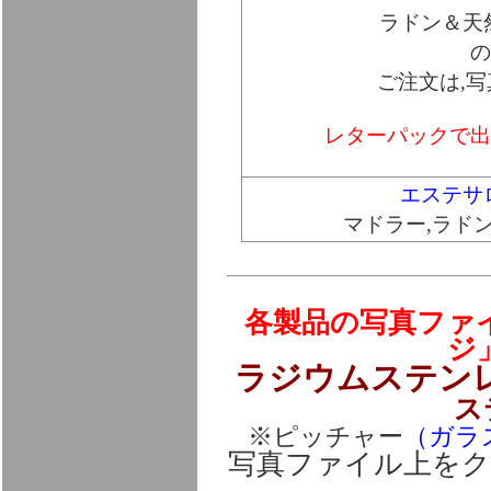
ラドン＆天
ご注文は,
レターパックで出
エステサ
マドラー,ラド
各製品の写真ファ
ジ
ラジウムステン
ス
※ピッチャー
（ガラ
写真ファイル上を