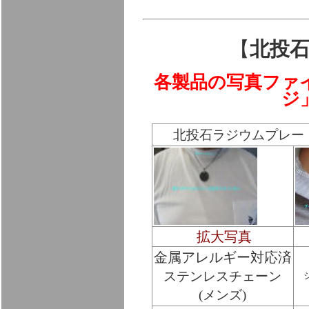
【
北投
各製品の写真ファ
ジ
北投石ラジウムプレー
拡大写真
金属アレルギー対応済
ステンレスチェーン
(メンズ)