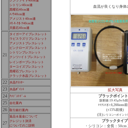
クンツァイト40cm連
シトリン40cm連
血流が良くなり身体
黒曜石40cm連
ﾒﾉｳ40cm連
アメジスト40cm連
ｽﾓ-ｷ-ｸｵ-ﾂ40cm連
天眼石40cm連
タイガーアイブレスレット
ラピスラズリブレスレット
アメジストブレスレット
ピンクローズブレスレット
シトリンブレスレット
21
クンツ
イトブレスレット
ア
レインボーブレスレット
ターコイズブレスレット
黒曜石ブレスレット
クラック水晶ブレスレット
22
水晶ｸﾗｽﾀｰ
23
水晶ﾎﾟｲﾝﾄ
拡大写真
24
ブラックポイント
ｱﾒｼﾞｽﾄﾄﾞ-ﾑ
放射線:19.45μSv/h
25
会社案内
6,266ions
ﾏｲﾅｽｲｵﾝ:
26
(±15%前後)
取引銀行案内
(注)
シリコン+ポイント
返品＆返金について
ブラックタイプ
クレジット決済
27
・シリコン：全長：50cm 
についてのご説明