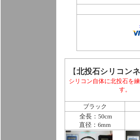
【
北投石シリコン
シリコン自体に北投石を練
す。
ブラック
全長：50cm
直径：6mm