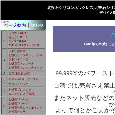
北投石シリコンネックレス,北投石シリ
デバイス
ラジウム40,000
台
他,セﾗﾐｯｸﾎﾞｰﾙ
1
ラジウム40,000
1,600年で半減す
ステンレススティック5126
ラドン発生器
北投石ラドンマッサージ棒
2
ラドン水コップ
北投石ラドンボール
北投石ラドン水スティック
99.999%のパワー
3
台湾 北投石 原石
ﾌﾞﾚｽﾚｯﾄ&ネックレス用
4
北投石玉バラ売り
台湾では,売買さえ禁
北投石ブレスレット
5
＆ネックレス 完成品
またネット販売などの
北投石ｼﾘｺﾝﾈｯｸﾚｽ
か
北投石ｼﾘｺﾝﾙｰﾌﾟ
6
北投石セラミックポイント
よって何とかごまか
北投石カッサ