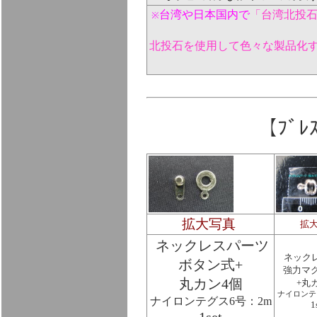
台湾や日本国内で
「台湾北投
※
北投石を使用して色々な製品化
【ﾌﾞﾚ
拡大写真
拡
ネックレスパーツ
ネック
ボタン式+
強力マ
丸カン4個
+丸
ナイロンテ
ナイロンテグス6号：2m
1