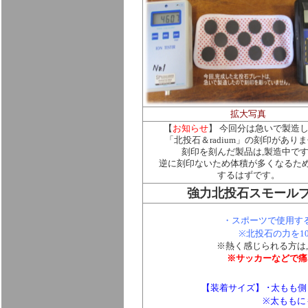
拡大写真
【
お知らせ
】 今回分は急いで製造
「北投石＆radium」の刻印があり
刻印を刻んだ製品は,製造中で
逆に刻印ないため体積が多くなるため
するはずです。
強力北投石スモールプレ
・スポーツで使用す
※北投石の力を1
※
熱く感じられる方は,
※サッカーなどで痛
【装着サイズ】 ･太もも側：
※太ももに