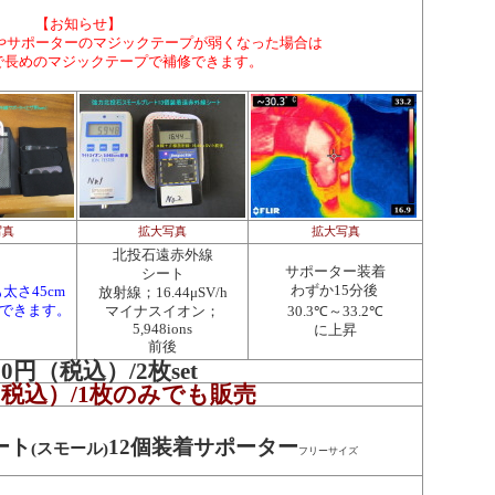
【お知らせ】
やサポーターのマジックテープが弱くなった場合は
プで長めのマジックテープで補修できます。
写真
拡大写真
拡大写真
北投石遠赤外線
サポーター装着
シート
わずか15分後
太さ45cm
放射線；16.44μSV/h
できます。
マイナスイオン；
30.3℃～33.2℃
5,948ions
に上昇
前後
900円（税込）/2枚set
円（税込）/1枚のみでも販売
ート
12個装着サポーター
(スモール)
フリーサイズ