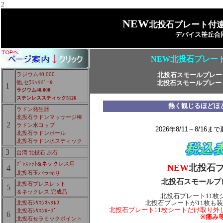
2
NEW
北投石プレート付
デバイス笹丘合
NEW北投石プレート
ラジウム40,000
北投石スモールプレー
他,セﾗﾐｯｸﾎﾞｰﾙ
北投石スモールプレー
1
ラジウム40,000
ステンレススティック5126
熱く観じるほどほど
ラドン発生器
北投石ラドンマッサージ棒
2
ラドン水コップ
2026年8/11～8/1
北投石ラドンボール
北投石ラドン水スティック
3
台湾 北投石 原石
ﾌﾞﾚｽﾚｯﾄ&ネックレス用
NEW
北投石プ
4
北投石玉バラ売り
北投石スモールプ
北投石ブレスレット
5
＆ネックレス 完成品
北投石プレート11枚
北投石ｼﾘｺﾝﾈｯｸﾚｽ
北投石プレートが11枚も
北投石プレート11枚シートだけ取り外
北投石ｼﾘｺﾝﾙｰﾌﾟ
6
※痛み
北投石セラミックポイント