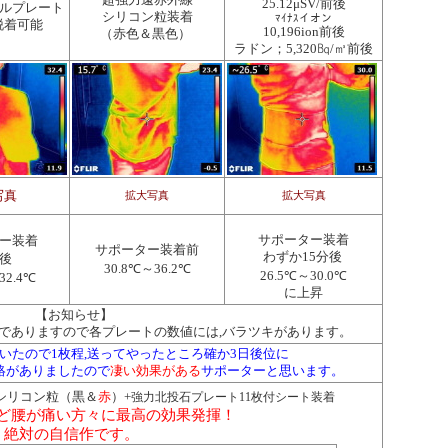
超強力遠赤外線
25.12μSV/前後
ルプレート
シリコン粒装着
ﾏｲﾅｽイオン
脱着可能
10,196ion前後
（赤色＆黒色）
ラドン；5,320㏃/㎥前後
写真
拡大写真
拡大写真
ー装着
サポーター装着
サポーター装着前
わずか15分後
分後
30.8℃～36.2℃
26.5℃～30.0℃
32.4℃
に上昇
【お知らせ】
でありますので各プレートの数値には,バラツキがあります。
いたので1枚程,送ってやったところ確か3日後位に
絡がありましたので
凄い効果がある
サポーターと思います。
シリコン粒（黒＆
赤
）+
強力北投石プレート11枚付シート装着
ど腰が痛い方々に最高の効果発揮！
絶対の自信作です。