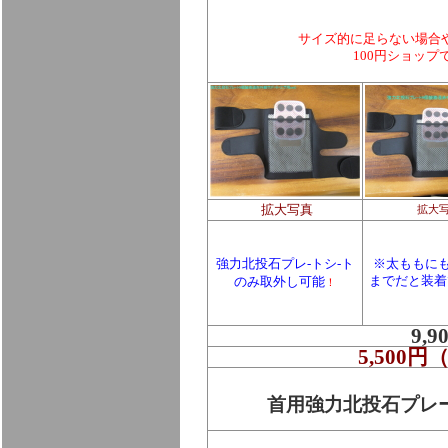
サイズ的に足らない場合
100円ショッ
拡大写真
拡大
強力北投石プレ-トシ-ト
※太ももにも
のみ
取外し可能
までだと装着
！
9,
5,500
首用強力北投石プレ