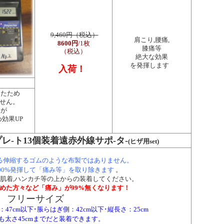
9,460円（税込）
肩こり,腰痛,
8600円
/1枚
膝痛等
（税込）
絶大な効果
を発揮します
入荷！
したため
ません。
すが
効果UP
-ト13個装着遠赤外線サポ-タ-
(
ヒザ用set)
る伸縮するゴムのような布製ではありません。
00%発揮して「痛み等」を取り除きます
。
肌着,ハンカチ等の上からの装着してください。
めた方々など「痛み」が99%無くなります！
フリーサイズ
47cm以下･脹らはぎ側：42cm以下･縦長さ：25cm
も太さ45cmまでだと装着できます。