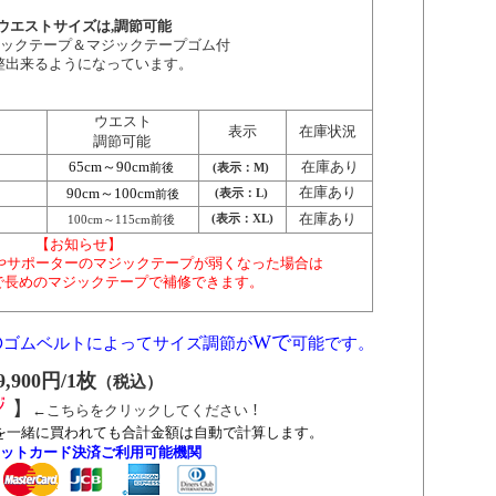
調節可能
ウエストサイズは,
ックテープ＆マジックテープゴム付
整出来るようになっています。
ウエスト
表示
在庫状況
調節可能
65cm～90cm
在庫あり
前後
(表示：M)
90cm～100cm
在庫あり
前後
(表示：L)
在庫あり
(表示：XL)
100cm～115cm前後
【お知らせ】
やサポーターのマジックテープが弱くなった場合は
プで長めのマジックテープで補修できます。
の
Wで
ゴムベルトによってサイズ調節が
可能です。
9,900円/1枚
（税込）
】
!
←こちらをクリックしてください
を一緒に買われても合計金額は自動で計算します。
ットカード決済ご利用可能機関