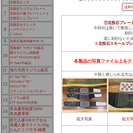
ー－－－－－－－－－－－－－
北投石カッサ
送料
北投石ラジウムプレート
7
北投石11枚プレートシート
北投石ミニプレート
①北投石プレー
北投石セラミック
今回分は急いで製造した
8
+ パワーストーン
刻印
ﾌﾞﾚｽﾚｯﾄ
逆に刻印ないた
9
北投石遠赤外線サポ-タ-
②
北投石スモールプレ
雲南省ﾌﾞﾗｯｸﾗｼﾞｳﾑ鉱石
陽江ラジウム花崗岩
10
ｼｬﾝｸﾞﾘﾗ
ﾏｲﾅｽｲｵﾝﾝ鉱石
各製品の写真ファイル上をク
ﾗｼﾞｳﾑ&ﾄﾘｳﾑ鉱石
11
強力天然ラジウム鉱石
※
熱く感じられる方は
ﾗｼﾞｳﾑﾊﾟｳﾀﾞｰ
ﾏｲﾅｽｲｵﾝﾊﾟｳﾀﾞｰ
12
ﾄﾙﾏﾘﾝﾊﾟｳﾀﾞｰ
ブラックシリカパウダー
トリウム鉱石
13
ﾚｱｱｰｽorﾚｱﾒﾀﾙ含有
冬虫夏草純度100%
14
冬虫夏草茶
拡大写真
拡大
田七人参100カプセル
高麗人参スライス250g
15
にんにくパウダ-純度