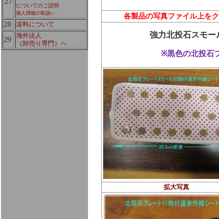
27
についてのご説明
個人情報の取扱い
各製品の写真ファイル上をク
28
送料について
強力北投石スモー
海外法人
29
（卸売り専門）へ
※黒色の北投石
拡大写真