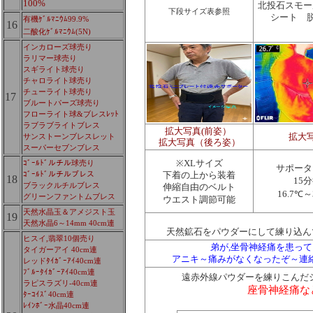
100%
北投石スモー
下段サイズ表参照
シート 
有機ｹﾞﾙﾏﾆｳﾑ99.9%
16
二酸化ｹﾞﾙﾏﾆｳﾑ(5N)
インカローズ球売り
ラリマー球売り
スギライト球売り
チャロライト球売り
チューライト球売り
17
ブルートパーズ球売り
フローライト球&ブレスﾚｯﾄ
ラブラブライトブレス
拡大写真(前姿）
サンストーンブレスレット
拡大
拡大写真（後ろ姿）
スーパーセブンブレス
ｺﾞｰﾙﾄﾞルチル球売り
※XLサイズ
サポータ
ｺﾞｰﾙﾄﾞルチルブレス
下着の上から装着
18
15
ブラックルチルブレス
伸縮自由のベルト
16.7℃～
グリーンファントムブレス
ウエスト調節可能
天然水晶玉＆アメジスト玉
19
天然水晶6～14mm 40cm連
天然鉱石をパウダーにして練り込ん
ヒスイ,翡翠10個売り
弟が,坐骨神経痛を患って
タイガーアイ 40cm連
アニキ～痛みがなくなったぞ～連
レッドﾀｲｶﾞｰｱｲ40cm連
ﾌﾞﾙｰﾀｲｶﾞｰｱｲ40cm連
遠赤外線パウダーを練りこんだ
ラピスラズリ-40cm連
座骨神経痛な
ﾀｰｺｲｽﾞ40cm連
ﾚｲﾝﾎﾞｰ水晶40cm連