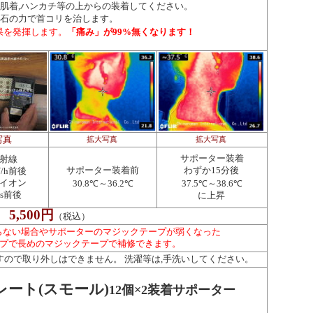
肌着,ハンカチ等の上からの装着してください。
石の力で首コリを治します。
「痛み」が99%無くなります！
果を発揮します。
写真
拡大写真
拡大写真
サポーター装着
射線
サポーター装着前
わずか15分後
V/h前後
イオン
30.8℃～36.2℃
37.5℃～38.6℃
ons前後
に上昇
5,500円
（税込）
らない場合やサポーターのマジックテープが弱くなった
ョップで長めのマジックテープで補修できます。
すので取り外しはできません。 洗濯等は,手洗いしてください。
ート(スモール)
12個×2装着サポーター