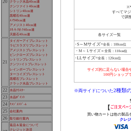
20
クラック水晶40cm連
クンツァイト40cm連
※
シトリン40cm連
すべてマジ
黒曜石40cm連
で調
ﾒﾉｳ40cm連
アメジスト40cm連
ｽﾓ-ｷ-ｸｵ-ﾂ40cm連
天眼石40cm連
各サイズ一覧
タイガーアイブレスレット
S～Mサイズ=
･
全長：100cm位
ラピスラズリブレスレット
アメジストブレスレット
・M～ Lサイズ＝
全長：
110cm位
ピンクローズブレスレット
LLサイズ=
･
全長：120cm位
シトリンブレスレット
21
クンツ
イトブレスレット
ア
レインボーブレスレット
サイズ的に足らない場合
ターコイズブレスレット
100円ショッ
黒曜石ブレスレット
クラック水晶ブレスレット
22
2種類
水晶ｸﾗｽﾀｰ
※両サイドについた
23
水晶ﾎﾟｲﾝﾄ
24
ｱﾒｼﾞｽﾄﾄﾞ-ﾑ
【
25
会社案内
買い物カートは他の製品
26
取引銀行案内
クレジ
返品＆返金について
クレジット決済