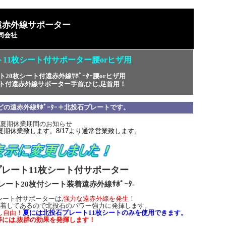
遠赤外線サポーター
同会社
11枚シート付サポーター腰orヒザ用
ト20枚シート付
遠赤外線ｻﾎﾟｰﾀｰ腰orヒザ用
ト付遠赤外線サポーター手首,ひじ,足首用！
の遠赤外線ｻﾎﾟｰﾀｰ＋北投石プレートです。
夏期休業期間のお知らせ
6まで夏期休業致します。8/17より通常営業致します。
レート11枚シート付サポーター
レート20枚付
遠赤外線ｻﾎﾟｰﾀ-
シート装着
シート付サポーターは,
強力な遠赤外線を発生！
装着してあるので北投石のパワー強力に発揮します。
し自由！
夏には北投石プレート11枚シートのみを使用できます。
等には,抜群の効果を発揮します！