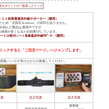
－－－－－－－－－－－－－－－－－－－－－－－－－
等＆ポイントの一覧表→クリック
ト１１枚装着遠赤外線サポーター（腰用）
ため「北投石＆radium」の刻印がありません。
を刻んだ製品は,製造中ですが
め体積が多くなるため効果UPしています。
ート20枚付
遠赤外線ｻﾎﾟｰﾀｰ（腰用）
シート装着
リックすると「ご注文ページ」へジャンプします。
,
肌着,ハンカチ等の上からの装着してください。
写真
拡大写真
拡大写真
放射線