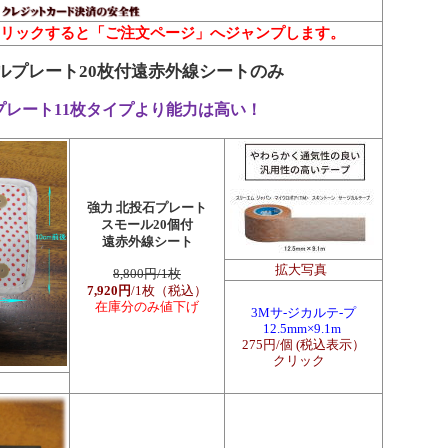
リックすると「ご注文ページ」へジャンプします。
ルプレート20枚付遠赤外線シートのみ
プレート11枚タイプより能力は高い！
強力
北投石プレート
スモール20個付
遠赤外線シート
拡大写真
8,800円/1枚
7,920円
/1枚（税込）
在庫分のみ値下げ
3M
サ-ジカルテ-プ
12.5mm×9.1m
275円/個 (税込表示）
クリック