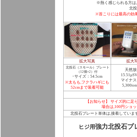
※
熱く感じられる方は,
北投
※首こりには最高の効
拡大写真
拡大
北投石（スモール）プレート
天然放
（12個×2）付
15.51μS
･サイズ：54.5cm
マイナス
※太もも,フクラハギにも
5,300i
52cmまで装着可能
【お知らせ】
サイズ的に足
場合は,100円シ
北投石プレート単体は,接着していま
強力北投石プレ
ヒジ用