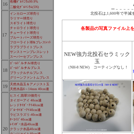
有機ｹﾞﾙﾏﾆｳﾑ99.9%
16
二酸化ｹﾞﾙﾏﾆｳﾑ(5N)
ー－－－－
北投石は,1,600年で
インカローズ球売り
ラリマー球売り
スギライト球売り
各製品の写真ファイル上
チャロライト球売り
チューライト球売り
17
ブルートパーズ球売り
フローライト球&ブレスﾚｯﾄ
ラブラブライトブレス
サンストーンブレスレット
NEW強力北投石セラミック
スーパーセブンブレス
玉
ｺﾞｰﾙﾄﾞルチル球売り
（NH-8 NEW) コーティングなし！
ｺﾞｰﾙﾄﾞルチルブレス
18
ブラックルチルブレス
グリーンファントムブレス
天然水晶玉＆アメジスト玉
19
天然水晶6～14mm 40cm連
ヒスイ,翡翠10個売り
タイガーアイ 40cm連
レッドﾀｲｶﾞｰｱｲ40cm連
ﾌﾞﾙｰﾀｲｶﾞｰｱｲ40cm連
ラピスラズリ-40cm連
ﾀｰｺｲｽﾞ40cm連
ﾚｲﾝﾎﾞｰ水晶40cm連
20
クラック水晶40cm連
クンツァイト40cm連