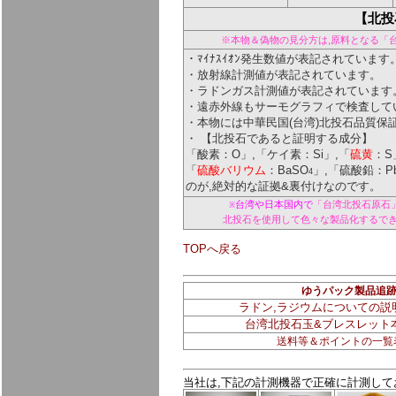
【北投
※本物＆偽物の見分方は,原料となる「
・ﾏｲﾅｽｲｵﾝ発生数値が表記されています
・放射線計測値が表記されています。
・ラドンガス計測値が表記されています
・遠赤外線もサーモグラフィで検査して
・本物には中華民国(台湾)北投石品質保
・ 【北投石であると証明する成分】
「酸素：O」,「ケイ素：Si」,「
硫黄
：S
「
硫酸バリウム
：BaSO
」,「硫酸鉛：P
4
のが,絶対的な証拠&裏付けなのです。
台湾や日本国内で
「台湾北投石原石
※
北投石を使用して色々な製品化するで
TOPへ戻る
ゆうパック製品追
ラドン,ラジウムについての説
台湾北投石玉&ブレスレット
送料等＆ポイントの一覧
当社は,下記の計測機器で正確に計測して