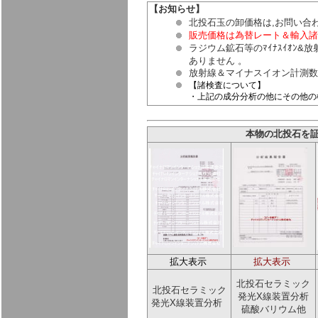
【お知らせ】
北投石玉の卸価格は,お問い合
販売価格は為替レート＆輸入諸
ラジウム鉱石等のﾏｲﾅｽｲｵﾝ
ありません 。
放射線＆マイナスイオン計測数
【諸検査について】
・上記の成分分析の他にその他の
本物の北投石を証
拡大表示
拡大表示
北投石セラミック
北投石セラミック
発光X線装置分析
発光X線装置分析
硫酸バリウム他