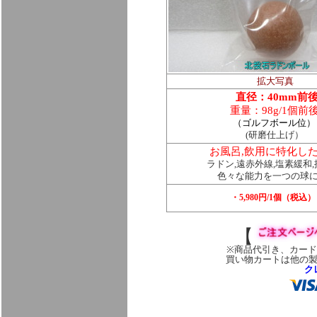
拡大写真
直径：40mm前
重量：98g/1個前
（ゴルフボール位）
(研磨仕上げ）
お風呂,飲用に特化し
ラドン,遠赤外線,塩素緩和
色々な能力を一つの球
・5,980円/1個（税込）
【
※商品代引き、カー
買い物カートは他の
ク