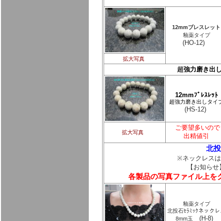
12mmブレスレット
釉薬タイプ
(HO-12
)
拡大写真
超
強力磨き出
12mm
ﾌﾞﾚｽﾚｯﾄ
超強力磨き出しタイ
(HS-12)
ご要望多いので
拡大写真
出精値引
北投
※ネックレスは
【お知らせ
各製品の写真ファイル上を
釉薬タイプ
北投石ｾﾗﾐｯｸネックレ
(H-8)
8mm玉