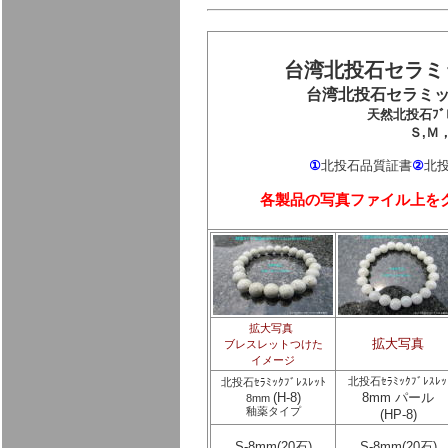
台湾北投石セラミ
台湾
北投石セラミ
天然北投石ﾌﾞ
Ｓ,Ｍ
①
②
北投石品質証書
北
各製品の写真ファイル上を
拡大写真
拡大写真
ブレスレットつけた
イメージ
北投石ｾﾗﾐｯｸﾌﾞﾚｽﾚｯ
北投石ｾﾗﾐｯｸﾌﾞﾚｽﾚｯﾄ
(H-8)
8mm パール
8mm
釉薬タイプ
(HP-8)
S-8mm(20石)
S-8mm(20石)