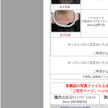
拡大写真
パールタイプ
北投石ｾﾗﾐｯｸネックレ
(HP-8)
8mm玉
拡大写真
ネックレスのご注文をいただ
ご希望がな
ネックレスのご注文をいただ
ご希望がな
※個別に放射線マイナ
各製品の写真ファイル上
「ご注文ページ」へジ
強力
強
北投石ｾﾗﾐｯｸﾌﾞﾚｽﾚｯﾄ
8mm (NH-8NEW)