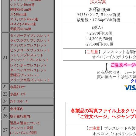
拡大写真
シトリン40cm連
20石
計測値
黒曜石40cm連
ﾒﾉｳ40cm連
ﾏｲﾅｽｲｵﾝ：7,151ions前後
アメジスト40cm連
放射線：17.64μSV/h前後
ｽﾓ-ｷ-ｸｵ-ﾂ40cm連
税込）
(
天眼石40cm連
・
2,970円/10個
タイガーアイブレスレット
14,300円/50個
･
ラピスラズリブレスレット
27,500円/100個
・
アメジストブレスレット
ピンクローズブレスレット
【
ご注意
】ブレスレットを製
シトリンブレスレット
オペロンゴム(ポリウレ
21
クンツ
イトブレスレット
ア
【
レインボーブレスレット
ターコイズブレスレット
※商品代引き、カー
黒曜石ブレスレット
買い物カートは他の
クラック水晶ブレスレット
ク
22
水晶ｸﾗｽﾀｰ
23
水晶ﾎﾟｲﾝﾄ
24
ｱﾒｼﾞｽﾄﾄﾞ-ﾑ
25
会社案内
各製品の写真ファイル上をクリ
26
「ご注文ページ」へジャンプ
取引銀行案内
返品＆返金について
【
】ブレスレットを製
クレジット決済
ご注意
27
についてのご説明
オペロンゴム(ポリウレ