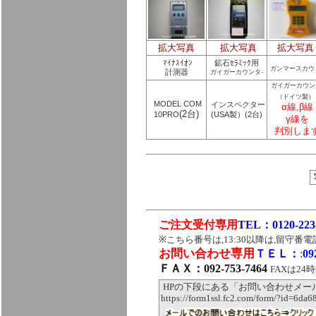
拡大写真
拡大写真
拡大写
ﾏｲﾅｽｲｵﾝ
鉱石ｾﾗﾐｯｸ用
ガンマースカウ
計測器
ガイガーカウンタ-
ガイガーカウン
（ドイツ製）
MODEL COM
インスペクター
α線,β線
(2台)
10PRO
(USA製）(2台)
γ線を
判別しま
ご注文受付専用
TEL：0120-223
※こちら番号は,13:30以降は,留守
お問い合わせ専用
ＴＥＬ：
:
09
ＦＡＸ：092-753-7464
FAXは24
HPの下段にある「お問い合わせメー
https://form1ssl.fc2.com/form/?id=6da