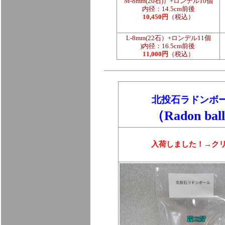
M-8mm(20石)）+ロンデル10個
内径：14.5cm前後
10,450円
（税込）
L-8mm(22石）+ロンデル11個
)
前後
内径：16.5cm
11,000円
（税込）
北投石ラドンボ
（Radon bal
入荷しました！→ク