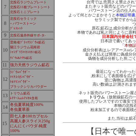
台湾では,売買さえ禁止さ
北投石ラジウムプレート
またネット販売などのパワー
7
北投石11枚プレートシート
パワーストーン店の仕入れ
北投石ミニプレート
よって何とかごまかそうと
本物証明書
北投石セラミック
セラミック製ですから
8
+ パワーストーン
原石,鉱石は,成分分析
ﾌﾞﾚｽﾚｯﾄ
本物であれば私と同じように原
9
北投石遠赤外線サポ-タ-
日本国内分析会社
日本語で書いてあっ
雲南省ﾌﾞﾗｯｸﾗｼﾞｳﾑ鉱石
「
本物証
陽江ラジウム花崗岩
10
成分分析表は,レアアースor
ｼｬﾝｸﾞﾘﾗ
ﾏｲﾅｽｲｵﾝﾝ鉱石
金さえ払えば簡単に偽成分分
ﾗｼﾞｳﾑ&ﾄﾘｳﾑ鉱石
偽物を成分分析した所,ご
11
強力天然ラジウム鉱石
最近になってわかった
ﾗｼﾞｳﾑﾊﾟｳﾀﾞｰ
,粉末にして表面積を広げて
ﾏｲﾅｽｲｵﾝﾊﾟｳﾀﾞｰ
12
逆に偽物は,高濃
ﾄﾙﾏﾘﾝﾊﾟｳﾀﾞｰ
高い数値は,計測されま
ブラックシリカパウダー
ネット販売のパワーストーン屋
トリウム鉱石
13
トリウム
（放射線鉱石の一
ﾚｱｱｰｽorﾚｱﾒﾀﾙ含有
使用したブレスですので激安で
冬虫夏草純度100%
本物の北投
14
冬虫夏草茶
粉末加工するので表面積
田七人参100カプセル
また,当社は,
高麗人参スライス250g
15
にんにくパウダ-純度
【日本で唯一の
100%