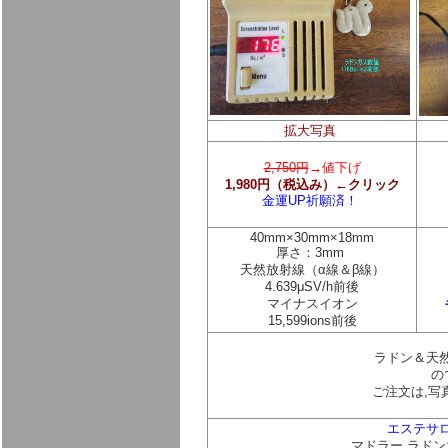
拡大写真
2,750円
→
値下げ
1,980円（税込み）←クリック
金運UP祈願済！
40mm×30mm×18mm
厚さ：3mm
天然放射線（α線＆β線）
4.639μSV/h前後
マイナスイオン
15,599ions前後
ラドン＆天
の
ご注文は,写
エステサ
マドラー,ラド