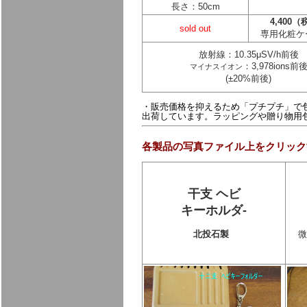
長さ：50cm
4,400
sold out
専用化粧ケ
放射線：10.35μSV/h前後
：3,978ions前
マイナスイオン
(±20%前後)
・販売価格を抑えるため「プチプチ」で
出荷しています。ラッピングや贈り物用
各製品の写真ファイル上をクリック
干支 ヘビ
キーホルダ-
北投石製
微