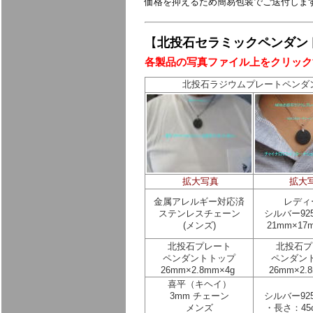
価格を抑えるため簡易包装でご送付しま
【
北投石セラミックペンダン
各製品の写真ファイル上をクリック
北投石ラジウムプレートペンダ
拡大写真
拡大
金属アレルギー対応済
レディ
ステンレスチェーン
シルバー92
(メンズ)
21mm×17
北投石プレート
北投石プ
ペンダントトップ
ペンダン
26mm×2.8mm×4g
26mm×2.
喜平（キヘイ）
3mm チェーン
シルバー92
メンズ
・長さ：45