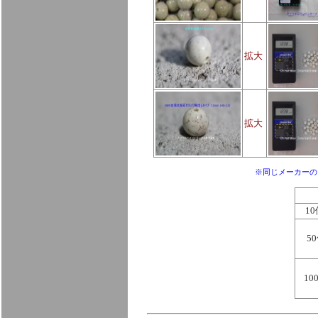
拡大
拡大
※同じメーカーの
1
5
10