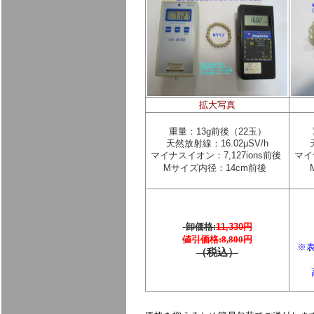
拡大写真
重量：13g前後（22玉）
天然放射線：16.02μSV/h
マイナスイオン：7,127ions前後
マイ
Mサイズ内径：14cm
前後
卸価格:
11,330円
値引価格:
8,800円
※
（税込）