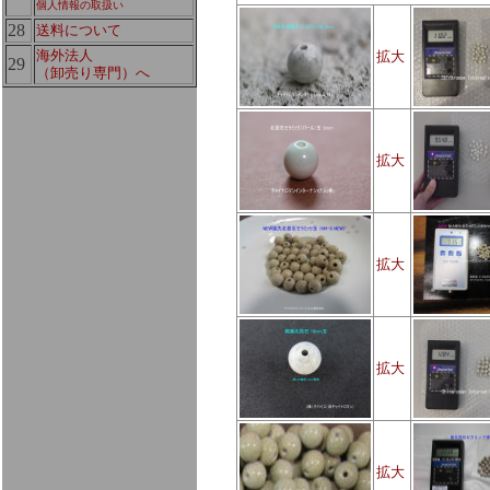
個人情報の取扱い
28
送料について
海外法人
拡大
29
（卸売り専門）へ
拡大
拡大
拡大
拡大