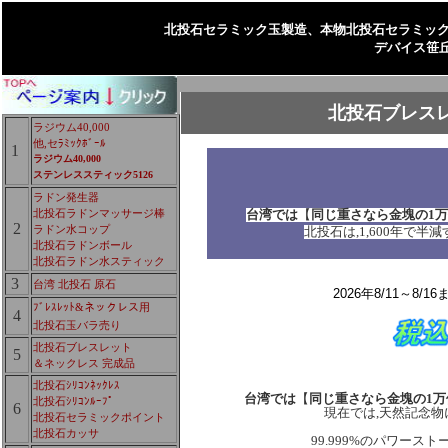
北投石セラミック玉製造、
本物北投石
セラミッ
デバイス笹
北投石ブレス
ラジウム40,000
他,セﾗﾐｯｸﾎﾞｰﾙ
1
ラジウム40,000
ステンレススティック5126
ラドン発生器
北投石ラドンマッサージ棒
台湾では
【
同じ重さなら金塊の1
2
ラドン水コップ
北投石は,1,600年で
北投石ラドンボール
北投石ラドン水スティック
3
台湾 北投石 原石
2026年8/11～8
ﾌﾞﾚｽﾚｯﾄ&ネックレス用
4
北投石玉バラ売り
北投石ブレスレット
5
＆ネックレス 完成品
北投石ｼﾘｺﾝﾈｯｸﾚｽ
台湾では
【
同じ重さなら金塊の1
北投石ｼﾘｺﾝﾙｰﾌﾟ
6
現在では,天然記念
北投石セラミックポイント
北投石カッサ
99.999%のパワー